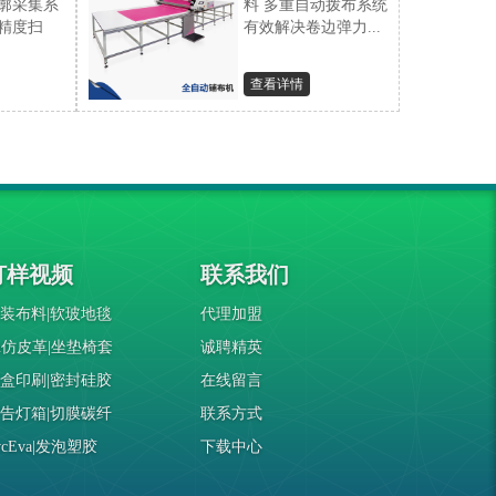
廓采集系
料 多重自动拨布系统
精度扫
有效解决卷边弹力...
查看详情
打样视频
联系我们
装布料|软玻地毯
代理加盟
u仿皮革|坐垫椅套
诚聘精英
盒印刷|密封硅胶
在线留言
告灯箱|切膜碳纤
联系方式
vcEva|发泡塑胶
下载中心