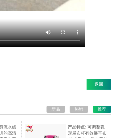
返回
新品
热销
推荐
剪流水线
产品特点: 可调整弧
进的高清
形展布杆有效展平布