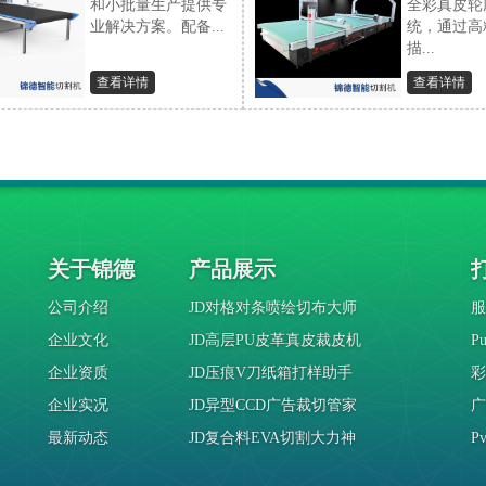
和小批量生产提供专
全彩真皮轮
业解决方案。配备...
统，通过高
描...
查看详情
查看详情
关于锦德
产品展示
公司介绍
JD对格对条喷绘切布大师
服
企业文化
JD高层PU皮革真皮裁皮机
P
企业资质
JD压痕V刀纸箱打样助手
彩
企业实况
JD异型CCD广告裁切管家
广
最新动态
JD复合料EVA切割大力神
P