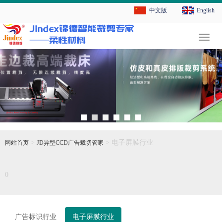
中文版
English
切
换
导
航
>
> 电子屏膜行业
网站首页
JD异型CCD广告裁切管家
0
广告标识行业
电子屏膜行业