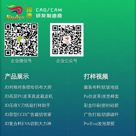
企业微信号
企业公众号
产品展示
打样视频
JD对格对条喷绘切布大师
服装布料|软玻地毯
JD高层PU皮革真皮裁皮机
Pu仿皮革|坐垫椅套
JD压痕V刀纸箱打样助手
彩盒印刷|密封硅胶
JD异型CCD广告裁切管家
广告灯箱|切膜碳纤
JD复合料EVA切割大力神
PvcEva|发泡塑胶