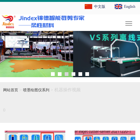
中文版
English
切
换
导
航
>
> 机器操作视频
网站首页
喷墨绘图仪系列
0