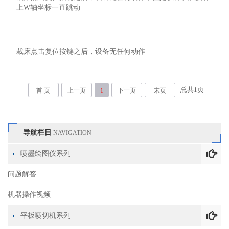
上W轴坐标一直跳动
裁床点击复位按键之后，设备无任何动作
总共
1
页
首 页
上一页
1
下一页
末页
导航栏目
NAVIGATION
喷墨绘图仪系列
问题解答
机器操作视频
平板喷切机系列