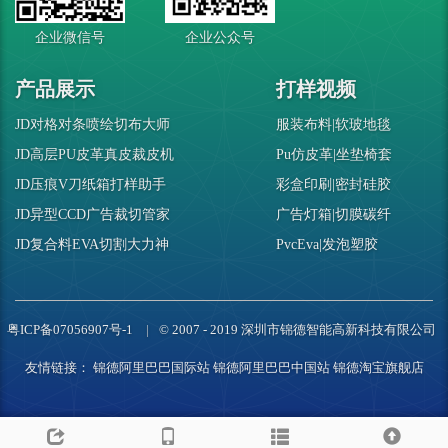
企业微信号
企业公众号
产品展示
打样视频
JD对格对条喷绘切布大师
服装布料|软玻地毯
JD高层PU皮革真皮裁皮机
Pu仿皮革|坐垫椅套
JD压痕V刀纸箱打样助手
彩盒印刷|密封硅胶
JD异型CCD广告裁切管家
广告灯箱|切膜碳纤
JD复合料EVA切割大力神
PvcEva|发泡塑胶
粤ICP备07056907号-1
© 2007 - 2019 深圳市锦德智能高新科技有限公司
友情链接：
锦德阿里巴巴国际站
锦德阿里巴巴中国站
锦德淘宝旗舰店