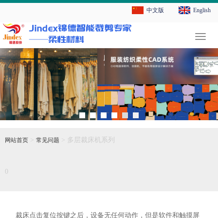
中文版
English
切
换
导
航
>
> 多层裁床机系列
网站首页
常见问题
0
裁床点击复位按键之后，设备无任何动作，但是软件和触摸屏