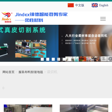
中文版
English
切
换
导
航
>
> 裁切机
网站首页
服装布料|软玻地毯
0