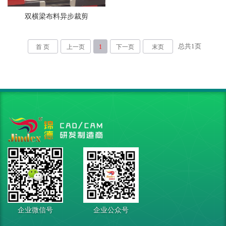
双横梁布料异步裁剪
总共
1
页
首 页
上一页
1
下一页
末页
企业微信号
企业公众号