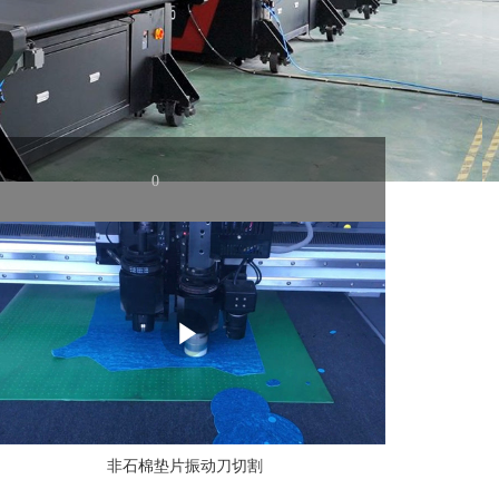
0
非石棉垫片振动刀切割