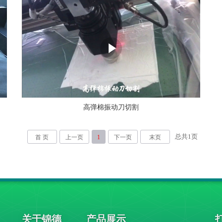
高弹棉振动刀切割
总共
1
页
首 页
上一页
1
下一页
末页
关于锦德
产品展示