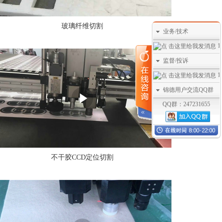
玻璃纤维切割
业务/技术
1
监督/投诉
1
锦德用户交流QQ群
QQ群：247231655
不干胶CCD定位切割