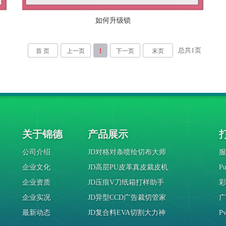
如何升级锁
总共
1
页
首 页
上一页
1
下一页
末页
关于锦德
产品展示
公司介绍
JD对格对条喷绘切布大师
服
企业文化
JD高层PU皮革真皮裁皮机
P
企业资质
JD压痕V刀纸箱打样助手
彩
企业实况
JD异型CCD广告裁切管家
广
最新动态
JD复合料EVA切割大力神
P