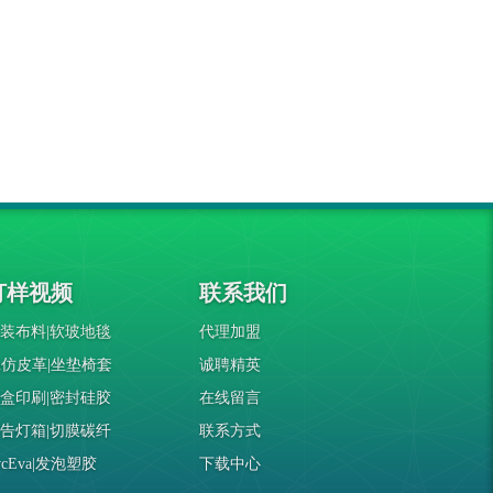
打样视频
联系我们
装布料|软玻地毯
代理加盟
u仿皮革|坐垫椅套
诚聘精英
盒印刷|密封硅胶
在线留言
告灯箱|切膜碳纤
联系方式
vcEva|发泡塑胶
下载中心