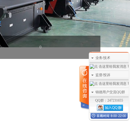
0
业务/技术
1
监督/投诉
1
锦德用户交流QQ群
QQ群：247231655